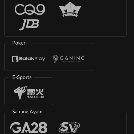
Poker
E-Sports
Sabung Ayam