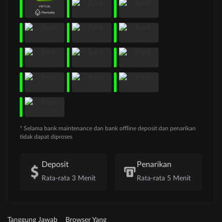
* Selama bank maintenance dan bank offline deposit dan penarikan
tidak dapat diproses
Deposit
Penarikan
Rata-rata 3 Menit
Rata-rata 5 Menit
Tanggung Jawab
Browser Yang