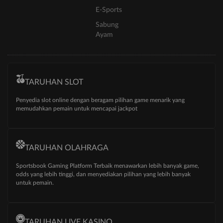
E-Sports
Sabung
Ayam
TARUHAN SLOT
Penyedia slot online dengan beragam pilihan game menarik yang
memudahkan pemain untuk mencapai jackpot
TARUHAN OLAHRAGA
Sportsbook Gaming Platform Terbaik menawarkan lebih banyak game,
odds yang lebih tinggi, dan menyediakan pilihan yang lebih banyak
untuk pemain.
TARUHAN LIVE KASINO