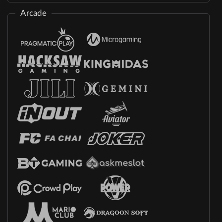
Arcade