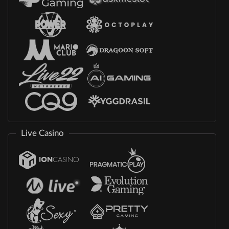
Live Casino