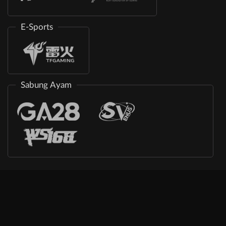
E-Sports
Sabung Ayam