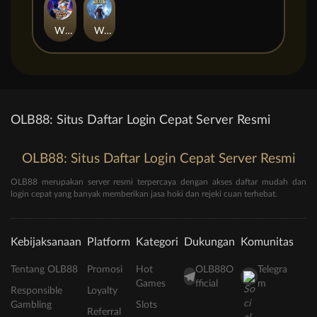
Wishes of the Genie
Wrath of Zeus
OLB88: Situs Daftar Login Cepat Server Resmi
OLB88: Situs Daftar Login Cepat Server Resmi
OLB88 merupakan server resmi terpercaya dengan akses daftar mudah dan
login cepat yang banyak memberikan jasa hoki dan rejeki cuan terhebat.
Kebijaksanaan
Platform
Kategori
Dukungan
Komunitas
Tentang OLB88
Promosi
Hot
OLB88O
Telegra
Games
fficial
m
Responsible
Loyalty
Gambling
Slots
Referral