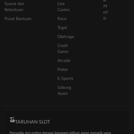
Syarat dan
Live
Ketentuan
Casino
Pusat Bantuan
Race
Togel
Olahraga
Crash
Game
Arcade
Poker
E-Sports
Sabung
Ayam
TARUHAN SLOT
Penyedia slot online dengan beragam pilihan game menarik yang