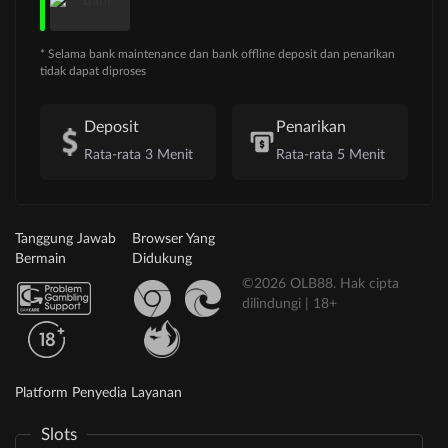
* Selama bank maintenance dan bank offline deposit dan penarikan
tidak dapat diproses
Deposit
Penarikan
Rata-rata 3 Menit
Rata-rata 5 Menit
Tanggung Jawab
Browser Yang
Bermain
Didukung
©2026 OLB88. Hak cipta
dilindungi | 18+
Platform Penyedia Layanan
Slots