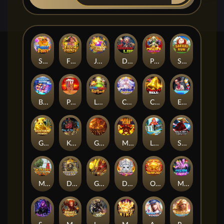
Shoot Piggy
Fiesta Frenzy
Jewely Spin
Dr.Franken’s Lab
Panda’s Jackpot
Safari Run
BigBang Spin
Pop Popcorns
Little Witch's Fortune
Celestial Goddess
Cherry Bell
Elizabeth Lab
Golden Panda
King of Pig
Gold of the King
Magic Fire
Lucky Waterfalls
Sword Master
Mystery Wind
Detective’s Dream
Gold Dragon
Diamond Mask
Oriental Treasures
Mega Cave