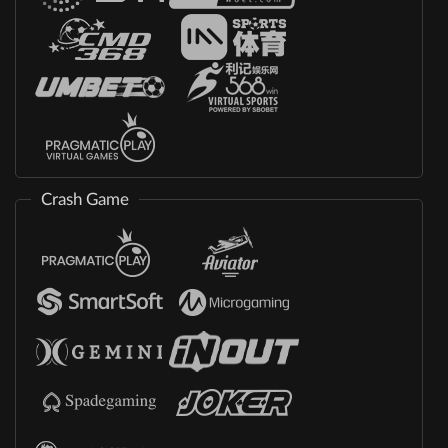
Crash Game