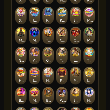
Skull Lord
Monkey King
Last Valkyrie
Miracle Ring
Aero Adventure
Royal Princess
Secret Ball
Journey to the Abyss
Frozen Blade
Reel Bass Family
Sugar Crush!
Magic Candy Factory
Mountain Spirit
Moonlight Cats
Tiggy Luck
Cleo’s Fortune
Queen's Bow
Medusa’s Blessing
Golden Kitty
Yummy Kitchen
Gold Mine Rush
The Fates of Sisters
Lost Treasure
Toy of Legend
Hot Safari Run
Jam Crush
Hottie’s Vacation
Festival of the Dead
Pirate's Treasure
Lucky Goldbar
Buffalo Begins
Mega Sevens
Book of Pharaoh
Western Sherrif
Secret of Goddess
Hottie’s Paradise