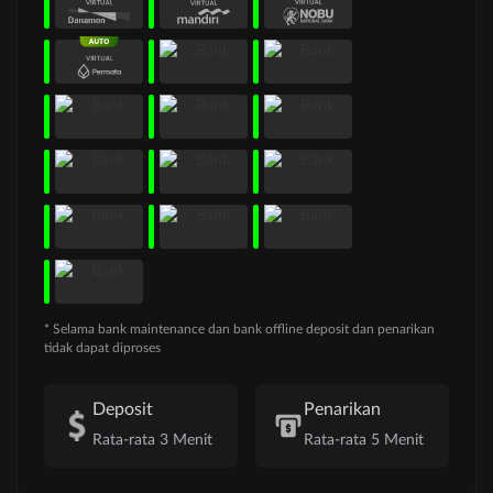
* Selama bank maintenance dan bank offline deposit dan penarikan
tidak dapat diproses
Deposit
Penarikan
Rata-rata 3 Menit
Rata-rata 5 Menit