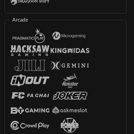
Arcade