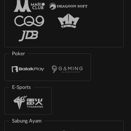
Poker
E-Sports
Sabung Ayam