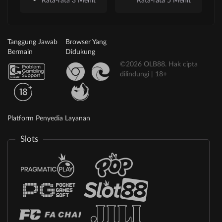
Rata-rata 3 Menit
Rata-rata 5 Menit
Tanggung Jawab
Browser Yang
Bermain
Didukung
©2026 OLB88. Hak cipta
dilindungi | 18+
Platform Penyedia Layanan
Slots