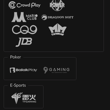
Poker
E-Sports