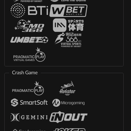
Crash Game