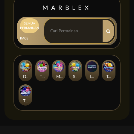
MARBLEX
SEMUA
PERMAINAN
RACE
Dragon Tiger
Tomorrow land
Marble Run
Super PK
Infinity Castle
Tokyo Drift Nitro
Tokyo Drift