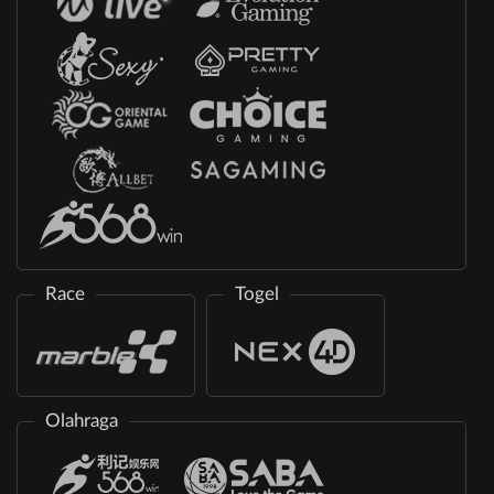
Race
Togel
Olahraga