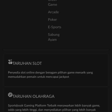
Game
Arcade
Poker
E-Sports
Sabung
Ayam
TARUHAN SLOT
Penyedia slot online dengan beragam pilihan game menarik yang
memudahkan pemain untuk mencapai jackpot
TARUHAN OLAHRAGA
Sportsbook Gaming Platform Terbaik menawarkan lebih banyak game,
odds yang lebih tinggi, dan menyediakan pilihan yang lebih banyak