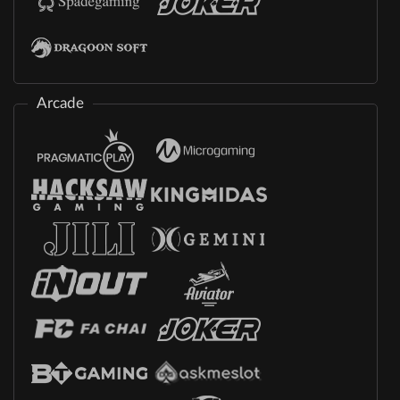
Arcade