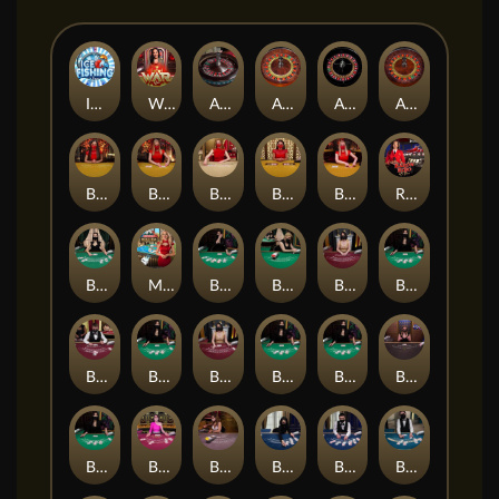
Ice Fishing
WAR
American_Roulette
Auto_Roulette
Auto_Roulette_La_Partage
Auto_Roulette_VIP
Baccarat_A
Baccarat_B
Baccarat_C
Baccarat_Control_Squeeze
Baccarat_Squeeze
Red Baron RNG
Blackjack_B
MONOPOLY Roll'em
Blackjack_C
Blackjack_D
Blackjack_Diamond_VIP
Blackjack_E
Blackjack_Fortune_VIP
Blackjack_G
Blackjack_Grand_VIP
Blackjack_H
Blackjack_I
Blackjack_Infinite
Blackjack_J
Blackjack_Party
Blackjack_Platinum_VIP
Blackjack_Silver_1
Blackjack_Silver_2
Blackjack_Silver_3