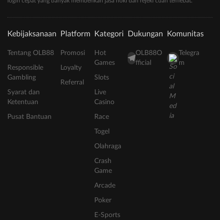
login cepat yang banyak memberikan jasa hoki dan rejeki cuan terhebat.
Kebijaksanaan
Platform
Kategori
Dukungan
Komunitas
Tentang OLB88
Promosi
Hot
OLB88O
Telegra
Games
fficial
m
Responsible
Loyalty
Gambling
Slots
Referral
Syarat dan
Live
Ketentuan
Casino
Pusat Bantuan
Race
Togel
Olahraga
Crash
Game
Arcade
Poker
E-Sports