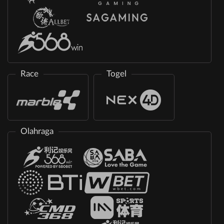
Race
Togel
Olahraga