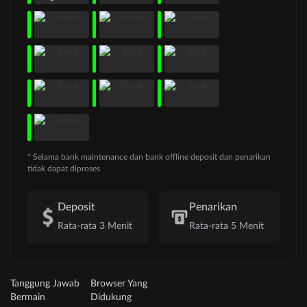
* Selama bank maintenance dan bank offline deposit dan penarikan
tidak dapat diproses
Deposit
Penarikan
Rata-rata 3 Menit
Rata-rata 5 Menit
Tanggung Jawab
Browser Yang
Bermain
Didukung