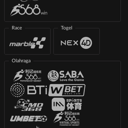
Race
Togel
Olahraga