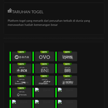
TARUHAN TOGEL
Platform togel yang menarik dari perusahan terbaik di dunia yang
menawarkan hadiah kemenangan besar