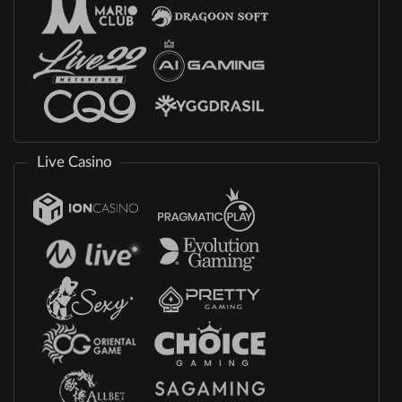
Live Casino